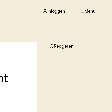
Inloggen
Menu
ACTUEEL
Reageren
Nieuws
Agenda
Dossiers
Columns & Blogs
nt
ZIE OOK
In de regio
Projecten
Lectoraten
Practoraten
Vakbladen