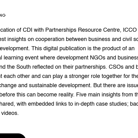
houderij
er
ING
beheer
l Innovatieloket
blication of CDI with Partnerships Resource Centre, ICC
erij
w
test insights on cooperation between business and civil s
s
development. This digital publication is the product of an
zorging
nal learning event where development NGOs and busines
andvogels
nd the South reflected on their partnerships. CSOs and 
nctionele landbouw
each other and can play a stronger role together for th
elzijnsweb
 en Aquacultuur
 change and sustainable development. But there are issu
Book
efore this can become reality. Five main insights from th
uw
hared, with embedded links to in-depth case studies; b
Natuurinclusief,
d economy
tief & Biologisch
 videos.
tor
al Aanpakken