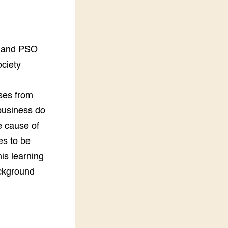
LEREN
Wiki Groen Kennisnet
O and PSO
GROEN KENNISNET
Over ons
ociety
Contact
ses from
ENGLISH
business do
Search the Knowledge base
e cause of
es to be
is learning
ackground