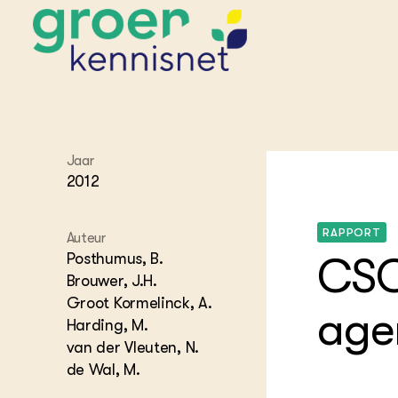
STARTPAGINA'S
Jaar
Beroepspraktijk
2012
Onderwijs,
Glastui
Leermid
Project
Onderzoek &
Researc
Advies
RAPPORT
Hippisch
Projectr
Auteur
Onze partners
Hydroth
Posthumus, B.
CSO
Pluimve
Agraris
Brouwer, J.H.
bedrijfs
Praktijk
Groot Kormelinck, A.
age
Varkens
Bollente
Harding, M.
Praktijk
van der Vleuten, N.
het gro
Nationa
Hovenie
de Wal, M.
Agraris
groenvo
Experim
Kennis 