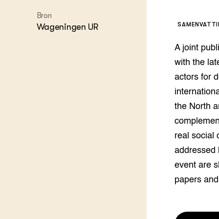
Melkvee
Bron
DierVizi
SAMENVATT
Wageningen UR
Terrein
Nationaa
A joint pu
Veehoud
Tuinbou
with the la
Biokenni
actors for 
Dierver
internatio
Boerenl
the North a
Multifu
complement 
Dierenw
Visserij
real social
EU-Farm
addressed b
Akkerbo
event are s
Portaal 
Biobase
Regenera
papers and
Foodsec
Integra