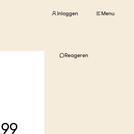
Inloggen
Menu
ACTUEEL
Nieuws
Reageren
Agenda
Dossiers
Columns & Blogs
ZIE OOK
In de regio
Projecten
Lectoraten
Practoraten
199
Vakbladen