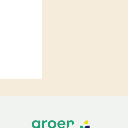
LEREN
Wiki Groen Kennisnet
GROEN KENNISNET
Over ons
Contact
ENGLISH
Search the Knowledge base