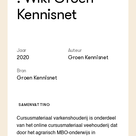
Foo
Int
ZIE OOK
Gro
EU
Kennisnet
In de regio
Var
Gro
Projecten
Gro
Co
Lectoraten
Inv
Practoraten
Pla
Vakbladen
Gen
Jaar
Auteur
LEREN
2020
Groen Kennisnet
Wiki Groen Kennisnet
Bron
GROEN KENNISNET
Groen Kennisnet
Over ons
Contact
SAMENVATTING
ENGLISH
Search the Knowledge base
Cursusmateriaal varkenshouderij is onderdeel
van het online cursusmateriaal veehouderij dat
door het agrarisch MBO-onderwijs in