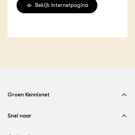
Bekijk Internetpagina
Groen Kennisnet
Home
Snel naar
Over ons
Nieuws
Contact