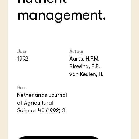
ZIE OOK
Gro
EU
management.
In de regio
Var
Gro
Projecten
Gro
Co
Lectoraten
Inv
Practoraten
Pla
Vakbladen
Gen
Jaar
Auteur
LEREN
1992
Aarts, H.F.M.
Wiki Groen Kennisnet
Biewing, E.E.
van Keulen, H.
GROEN KENNISNET
Over ons
Bron
Contact
Netherlands Journal
of Agricultural
ENGLISH
Science 40 (1992) 3
Search the Knowledge base