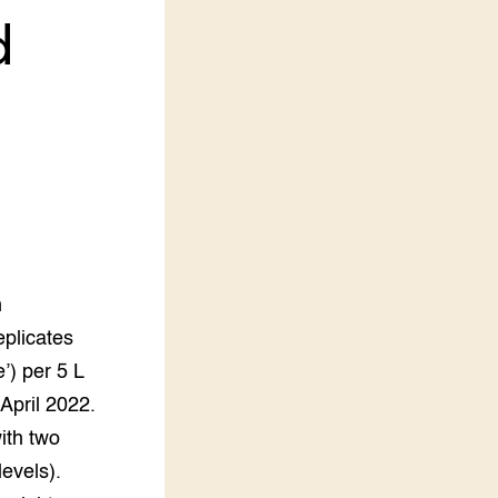
d
LEREN
Wiki Groen Kennisnet
GROEN KENNISNET
Over ons
Contact
ENGLISH
Search the Knowledge base
n
eplicates
’) per 5 L
April 2022.
ith two
levels).