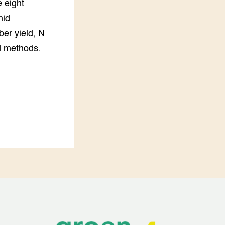
 eight
hid
ber yield, N
d methods.