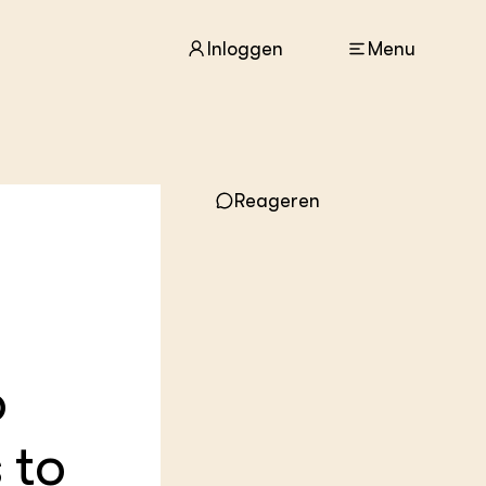
Inloggen
Menu
ACTUEEL
Reageren
Nieuws
Agenda
Dossiers
Columns & Blogs
g
ZIE OOK
In de regio
o
Projecten
Lectoraten
Practoraten
 to
Vakbladen