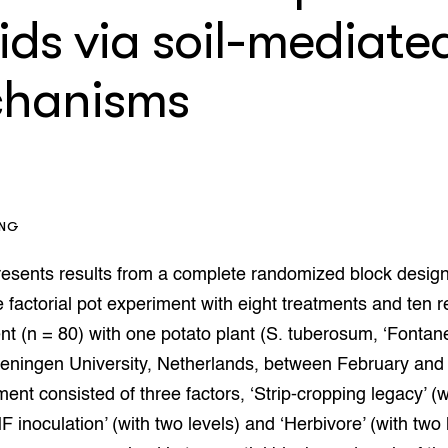
op Maat projecten
ids via soil-mediate
houderij
er
hanisms
beheer
l Innovatieloket
erij
w
s
zorging
andvogels
nctionele landbouw
ING
elzijnsweb
 en Aquacultuur
resents results from a complete randomized block desig
Book
factorial pot experiment with eight treatments and ten r
uw
nt (n = 80) with one potato plant (S. tuberosum, ‘Fontane
Natuurinclusief,
eningen University, Netherlands, between February and 
d economy
tief & Biologisch
ent consisted of three factors, ‘Strip-cropping legacy’ (w
tor
al Aanpakken
F inoculation’ (with two levels) and ‘Herbivore’ (with two 