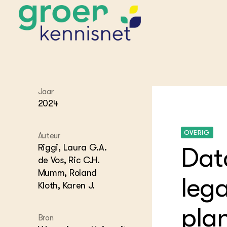
STARTPAGINA'S
Jaar
Beroepspraktijk
2024
Onderwijs,
Glastui
Leermid
Project
Onderzoek &
Researc
Advies
OVERIG
Auteur
Hippisch
Projectr
Onze partners
Hydroth
Riggi, Laura G.A.
Data
de Vos, Ric C.H.
Pluimve
Agraris
bedrijfs
Praktijk
Mumm, Roland
leg
Varkens
Bollente
Kloth, Karen J.
Praktijk
het gro
Nationa
pla
Hovenie
Agraris
Bron
groenvo
Experim