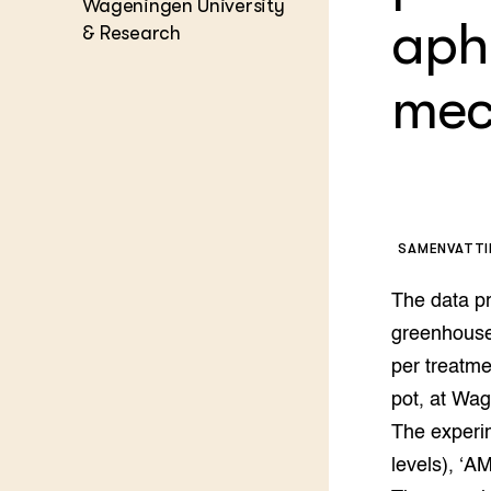
Kennis 
Wageningen University
aph
& Research
Melkvee
DierVizi
mec
Terrein
Nationaa
Veehoud
Tuinbou
Biokenni
Dierver
Boerenl
Multifu
SAMENVATT
Dierenw
Visserij
The data p
EU-Farm
greenhouse 
Akkerbo
per treatme
Portaal 
pot, at Wag
Biobase
Regenera
The experim
Foodsec
Integra
levels), ‘AM