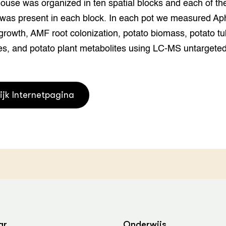
use was organized in ten spatial blocks and each of the
grond en infra
-Pigs
 was present in each block. In each pot we measured Ap
houderij
t Digitalisering &
growth, AMF root colonization, potato biomass, potato tu
ogie
ves, and potato plant metabolites using LC-MS untargete
welbevinden en
adaptatie
ijk Internetpagina
oen
e exoten
rdige genetische
he diversiteit
whuisdieren
ar
Onderwijs