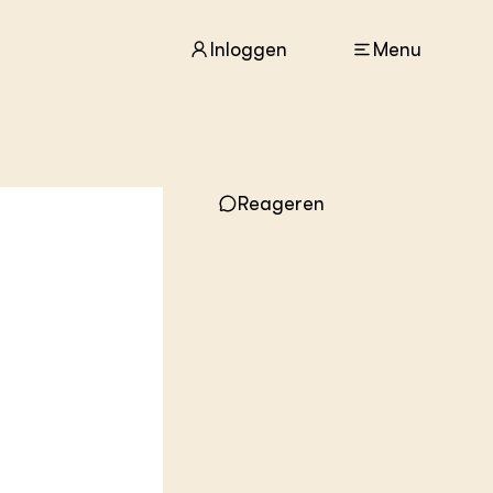
Inloggen
Menu
ACTUEEL
Nieuws
Reageren
Agenda
Dossiers
Columns & Blogs
ZIE OOK
In de regio
Projecten
Lectoraten
Practoraten
Vakbladen