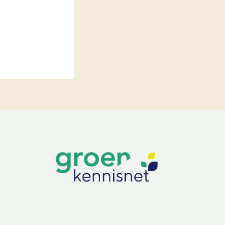
LEREN
Wiki Groen Kennisnet
GROEN KENNISNET
Over ons
Contact
ENGLISH
Search the Knowledge base