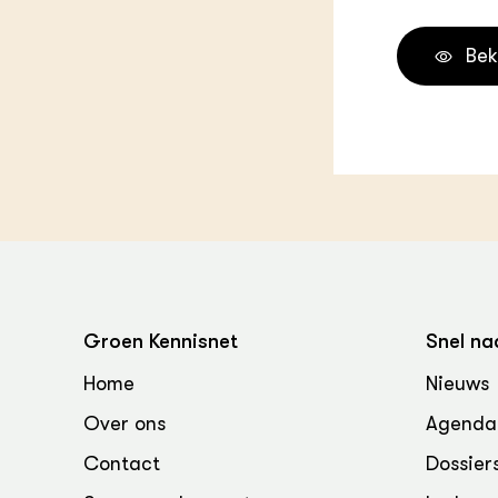
Melkvee
DierVizi
Bek
Terrein
Nationaa
Veehoud
Tuinbou
Biokenni
Dierver
Boerenl
Multifu
Dierenw
Visserij
EU-Farm
Groen Kennisnet
Snel na
Akkerbo
Portaal 
Home
Nieuws
Biobase
Regenera
Over ons
Agenda
Foodsec
Integra
Contact
Dossier