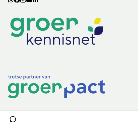
Lectoraten
Practoraten
Vakbladen
Privacy & Cookies
Disclaimer
Mijn cookiegegevens