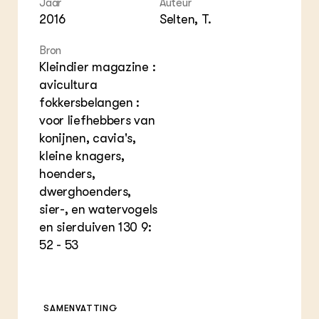
Jaar
Auteur
Foo
Int
ZIE OOK
Gro
EU
2016
Selten, T.
In de regio
Var
Gro
Projecten
Gro
Bron
Co
Lectoraten
Kleindier magazine :
Inv
Practoraten
avicultura
Pla
Vakbladen
Gen
fokkersbelangen :
voor liefhebbers van
LEREN
konijnen, cavia's,
Wiki Groen Kennisnet
kleine knagers,
hoenders,
GROEN KENNISNET
dwerghoenders,
Over ons
sier-, en watervogels
Contact
en sierduiven 130 9:
52 - 53
ENGLISH
Search the Knowledge base
SAMENVATTING