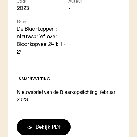
Jaar
Auteur
ZIE OOK
Gro
EU
2023
-
In de regio
Var
Gro
Projecten
Gro
Bron
Co
Lectoraten
De Blaarkopper :
Inv
Practoraten
Pla
nieuwsbrief over
Vakbladen
Gen
Blaarkopvee 24 1: 1 -
24
LEREN
Wiki Groen Kennisnet
GROEN KENNISNET
SAMENVATTING
Over ons
Contact
Nieuwsbrief van de Blaarkopstichting, februari
2023.
ENGLISH
Search the Knowledge base
Bekijk PDF