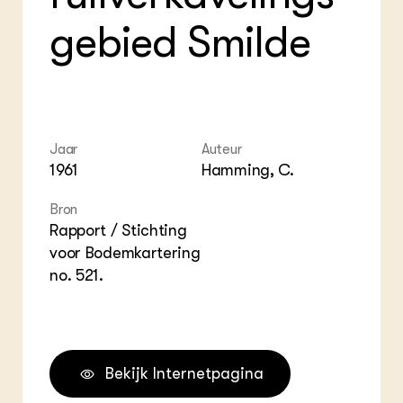
ZIE OOK
Gro
EU
gebied Smilde
In de regio
Var
Gro
Projecten
Gro
Co
Lectoraten
Inv
Practoraten
Pla
Vakbladen
Gen
Jaar
Auteur
LEREN
1961
Hamming, C.
Wiki Groen Kennisnet
Bron
GROEN KENNISNET
Rapport / Stichting
Over ons
voor Bodemkartering
Contact
no. 521.
ENGLISH
Search the Knowledge base
Bekijk Internetpagina