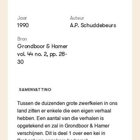
ZIE OOK
Gro
EU
In de regio
Var
Gro
Projecten
Gro
Jaar
Auteur
Co
Lectoraten
1990
A.P. Schuddebeurs
Inv
Practoraten
Pla
Vakbladen
Bron
Gen
Grondboor & Hamer
vol. 44 no. 2, pp. 28-
LEREN
30
Wiki Groen Kennisnet
GROEN KENNISNET
Over ons
SAMENVATTING
Contact
Tussen de duizenden grote zwerfkeien in ons
ENGLISH
land zitten er enkele die een eigen verhaal
Search the Knowledge base
hebben. Een aantal van die verhalen is
opgetekend en zal in Grondboor & Hamer
verschijnen. Dit is deel 1 over een kei in