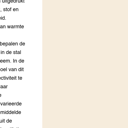
n uitgedrukt
 stof en
id.
 aan warmte
 bepalen de
in de stal
teem. In de
oel van dit
tiviteit te
waar
e
 varieerde
gemiddelde
uit de