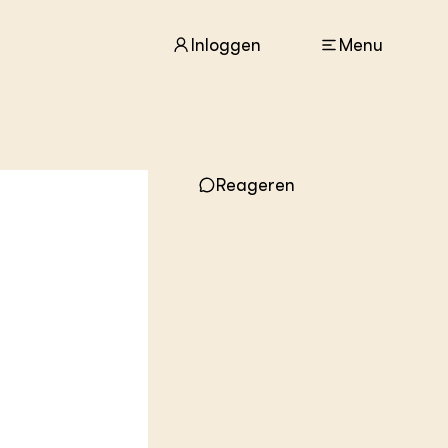
Inloggen
Menu
ACTUEEL
Reageren
Nieuws
Agenda
Dossiers
Columns & Blogs
ZIE OOK
In de regio
Projecten
Lectoraten
Practoraten
Vakbladen