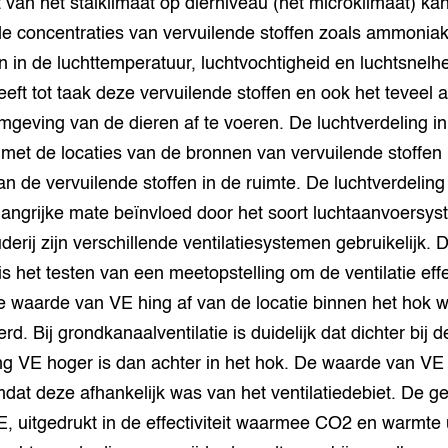
t van het stalklimaat op dierniveau (het microklimaat) ka
grond en infra
-Pigs
e concentraties van vervuilende stoffen zoals ammoniak,
n in de luchttemperatuur, luchtvochtigheid en luchtsnelhe
houderij
t Digitalisering &
ogie
heeft tot taak deze vervuilende stoffen en ook het teveel
omgeving van de dieren af te voeren. De luchtverdeling in
welbevinden en
met de locaties van de bronnen van vervuilende stoffen
adaptatie
an de vervuilende stoffen in de ruimte. De luchtverdeling 
oen
langrijke mate beïnvloed door het soort luchtaanvoersys
erij zijn verschillende ventilatiesystemen gebruikelijk. D
e exoten
s het testen van een meetopstelling om de ventilatie effec
rdige genetische
e waarde van VE hing af van de locatie binnen het hok 
d. Bij grondkanaalventilatie is duidelijk dat dichter bij d
ng VE hoger is dan achter in het hok. De waarde van VE
he diversiteit
whuisdieren
omdat deze afhankelijk was van het ventilatiedebiet. De 
 uitgedrukt in de effectiviteit waarmee CO2 en warmte 