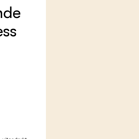
nde
LEREN
Wiki Groen Kennisnet
ess
GROEN KENNISNET
Over ons
Contact
ENGLISH
Search the Knowledge base