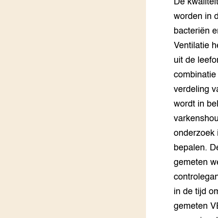
De kwalitei
Groen, 
EURCAW
worden in d
bacteriën e
Varkens
Groenpac
Technol
Ventilatie 
uit de leef
Groen, 
combinatie 
klimaat
verdeling v
CoE Gr
wordt in be
varkenshoud
Invasiev
onderzoek i
Plantaa
bepalen. D
bronnen
gemeten wer
controlega
Genetisc
landbou
in de tijd 
gemeten VE,