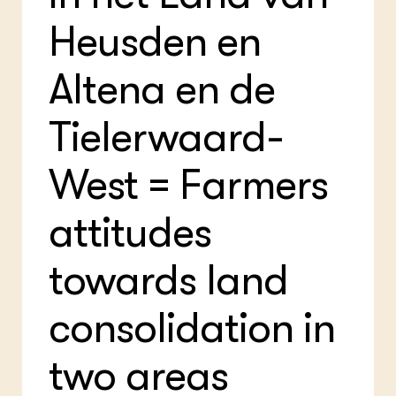
Foo
Int
ZIE OOK
Gro
EU
Heusden en
In de regio
Var
Gro
Projecten
Gro
Altena en de
Co
Lectoraten
Inv
Practoraten
Pla
Vakbladen
Tielerwaard-
Gen
LEREN
West = Farmers
Wiki Groen Kennisnet
attitudes
GROEN KENNISNET
Over ons
towards land
Contact
consolidation in
ENGLISH
Search the Knowledge base
two areas