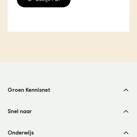
Groen Kennisnet
Home
Snel naar
Over ons
Nieuws
Contact
Onderwijs
Agenda
Samenwerken met ons