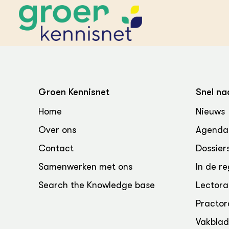
STARTPAGINA'S
Beroepspraktijk
Groen Kennisnet
Snel na
Onderwijs,
Glastui
Leermid
Project
Home
Nieuws
Onderzoek &
Researc
Advies
Over ons
Agenda
Hippisch
Projectr
Onze partners
Hydroth
Contact
Dossier
Pluimve
Agraris
bedrijfs
Praktijk
Samenwerken met ons
In de re
Varkens
Bollente
Search the Knowledge base
Lectora
Praktijk
het gro
Nationa
Practor
Hovenie
Agraris
groenvo
Experim
Vakbla
Kennis 