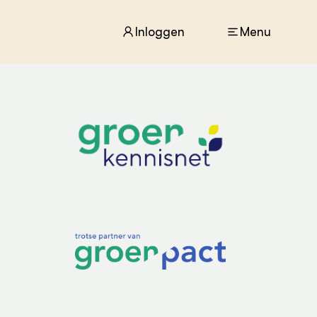
Inloggen
Menu
ACTUEEL
Nieuws
Agenda
Dossiers
Columns & Blogs
ZIE OOK
In de regio
Projecten
Lectoraten
Practoraten
Vakbladen