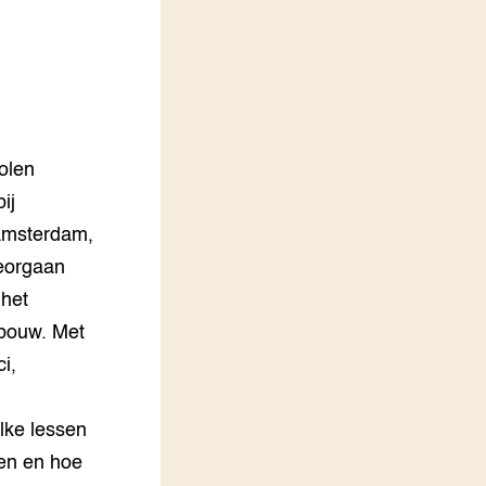
LEREN
Wiki Groen Kennisnet
GROEN KENNISNET
Over ons
Contact
olen
ij
ENGLISH
 Amsterdam,
Search the Knowledge base
eorgaan
het
bouw. Met
ci,
lke lessen
en en hoe