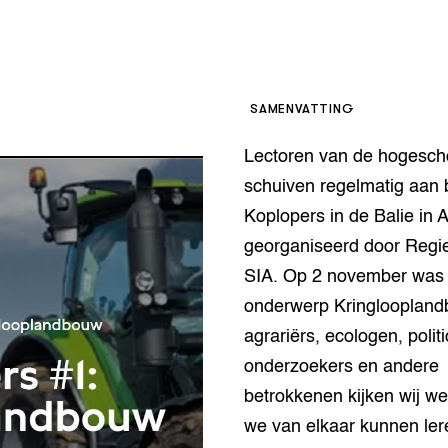
op Maat projecten
houderij
er
beheer
l Innovatieloket
erij
SAMENVATTING
w
s
Lectoren van de hogesch
zorging
schuiven regelmatig aan b
andvogels
Koplopers in de Balie in
nctionele landbouw
georganiseerd door Regi
elzijnsweb
 en Aquacultuur
SIA. Op 2 november was 
Book
onderwerp Kringloopland
uw
agrariërs, ecologen, politi
Natuurinclusief,
d economy
tief & Biologisch
onderzoekers en andere
betrokkenen kijken wij we
tor
al Aanpakken
we van elkaar kunnen ler