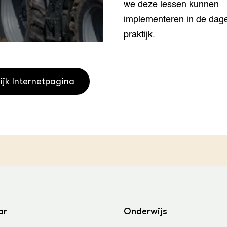
we deze lessen kunnen
grond en infra
-Pigs
implementeren in de dage
houderij
t Digitalisering &
praktijk.
ogie
welbevinden en
adaptatie
ijk Internetpagina
oen
e exoten
rdige genetische
he diversiteit
whuisdieren
ar
Onderwijs