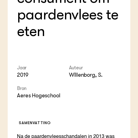
Foo
Int
ZIE OOK
Gro
EU
paardenvlees te
In de regio
Var
Gro
Projecten
Gro
Co
Lectoraten
eten
Inv
Practoraten
Pla
Vakbladen
Gen
LEREN
Wiki Groen Kennisnet
Jaar
Auteur
2019
Willenborg, S.
GROEN KENNISNET
Over ons
Bron
Contact
Aeres Hogeschool
ENGLISH
Search the Knowledge base
SAMENVATTING
Na de paardenvleesschandalen in 2013 was