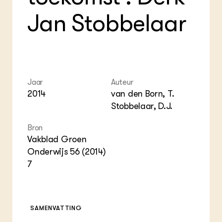
Foo
Int
ZIE OOK
Gro
EU
Jan Stobbelaar
In de regio
Var
Gro
Projecten
Gro
Co
Lectoraten
Inv
Practoraten
Pla
Vakbladen
Gen
Jaar
Auteur
LEREN
2014
van den Born, T.
Wiki Groen Kennisnet
Stobbelaar, D.J.
GROEN KENNISNET
Bron
Over ons
Vakblad Groen
Contact
Onderwijs 56 (2014)
7
ENGLISH
Search the Knowledge base
SAMENVATTING