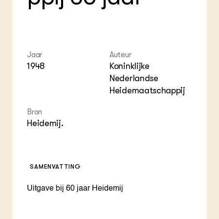
ZIE OOK
Gro
EU
In de regio
Var
Gro
Projecten
Gro
Co
Lectoraten
Inv
Practoraten
Pla
Jaar
Auteur
Vakbladen
Gen
1948
Koninklijke
Nederlandse
LEREN
Heidemaatschappij
Wiki Groen Kennisnet
Bron
GROEN KENNISNET
Heidemij.
Over ons
Contact
SAMENVATTING
ENGLISH
Search the Knowledge base
Uitgave bij 60 jaar Heidemij