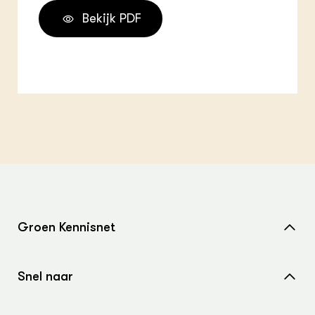
Bekijk PDF
Groen Kennisnet
Home
Snel naar
Over ons
Nieuws
Contact