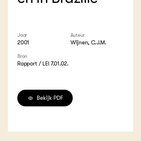
ZIE OOK
Gro
EU
In de regio
Var
Gro
Projecten
Gro
Co
Lectoraten
Inv
Practoraten
Pla
Jaar
Auteur
Vakbladen
Gen
2001
Wijnen, C.J.M.
LEREN
Bron
Wiki Groen Kennisnet
Rapport / LEI 7.01.02.
GROEN KENNISNET
Over ons
Contact
Bekijk PDF
ENGLISH
Search the Knowledge base