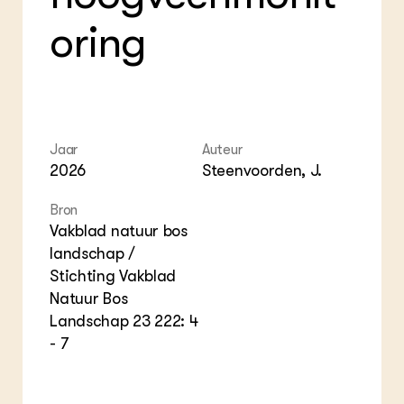
Foo
Int
ZIE OOK
Gro
EU
oring
In de regio
Var
Gro
Projecten
Gro
Co
Lectoraten
Inv
Practoraten
Pla
Vakbladen
Gen
Jaar
Auteur
LEREN
2026
Steenvoorden, J.
Wiki Groen Kennisnet
Bron
Vakblad natuur bos
GROEN KENNISNET
Over ons
landschap /
Contact
Stichting Vakblad
Natuur Bos
Landschap 23 222: 4
ENGLISH
Search the Knowledge base
- 7