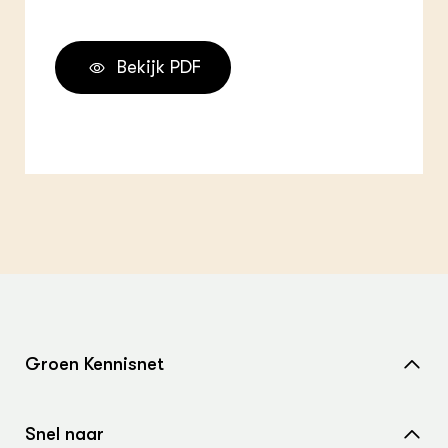
Bekijk PDF
Groen Kennisnet
Home
Snel naar
Over ons