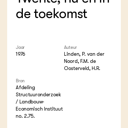
Foo
Int
ZIE OOK
Gro
EU
de toekomst
In de regio
Var
Gro
Projecten
Gro
Co
Lectoraten
Inv
Practoraten
Pla
Vakbladen
Gen
Jaar
Auteur
LEREN
1976
Linden, P. van der
Wiki Groen Kennisnet
Noord, F.M. de
Oosterveld, H.R.
GROEN KENNISNET
Over ons
Bron
Contact
Afdeling
Structuuronderzoek
ENGLISH
/ Landbouw-
Search the Knowledge base
Economisch Instituut
no. 2.75.