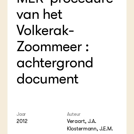
Foo
Int
ZIE OOK
Gro
EU
van het
In de regio
Var
Gro
Projecten
Gro
Volkerak-
Co
Lectoraten
Inv
Practoraten
Pla
Vakbladen
Zoommeer :
Gen
LEREN
achtergrond
Wiki Groen Kennisnet
document
GROEN KENNISNET
Over ons
Contact
ENGLISH
Search the Knowledge base
Jaar
Auteur
2012
Veraart, J.A.
Klostermann, J.E.M.