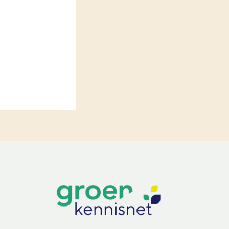
LEREN
Wiki Groen Kennisnet
GROEN KENNISNET
Over ons
Contact
ENGLISH
Search the Knowledge base