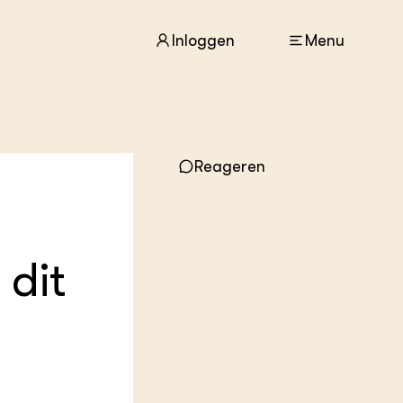
Inloggen
Menu
ACTUEEL
Nieuws
Reageren
Agenda
Dossiers
Columns & Blogs
 dit
ZIE OOK
In de regio
Projecten
Lectoraten
Practoraten
Vakbladen