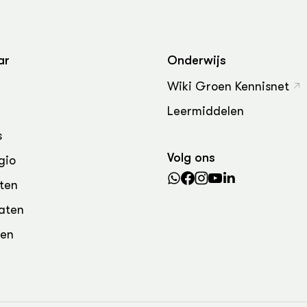
grond en infra
-Pigs
houderij
t Digitalisering &
ogie
ar
Onderwijs
welbevinden en
Wiki Groen Kennisnet
adaptatie
Leermiddelen
oen
s
Volg ons
gio
e exoten
ten
rdige genetische
aten
den
he diversiteit
whuisdieren