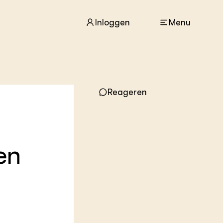
Inloggen
Menu
ACTUEEL
Reageren
Nieuws
Agenda
Dossiers
Columns & Blogs
en
ZIE OOK
In de regio
Projecten
Lectoraten
Practoraten
Vakbladen