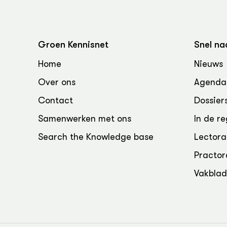
Groen, 
EURCAW
Varkens
Groenpac
Technol
Groen Kennisnet
Snel na
Groen, 
Home
Nieuws
klimaat
Over ons
Agenda
CoE Gr
Contact
Dossier
Samenwerken met ons
In de re
Invasiev
Search the Knowledge base
Lectora
Plantaa
Practor
bronnen
Vakbla
Genetisc
landbou