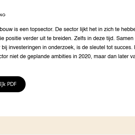
houderij
er
ING
beheer
l Innovatieloket
bouw is een topsector. De sector lijkt het in zich te hebb
erij
w
die positie verder uit te breiden. Zelfs in deze tijd. Same
s
bij investeringen in onderzoek, is de sleutel tot succes.
zorging
ctor niet de geplande ambities in 2020, maar dan later va
andvogels
nctionele landbouw
elzijnsweb
 en Aquacultuur
ijk PDF
Book
uw
Natuurinclusief,
d economy
tief & Biologisch
tor
al Aanpakken