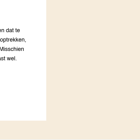
LEREN
Wiki Groen Kennisnet
en dat te
GROEN KENNISNET
Over ons
n optrekken,
Contact
 Misschien
st wel.
ENGLISH
Search the Knowledge base