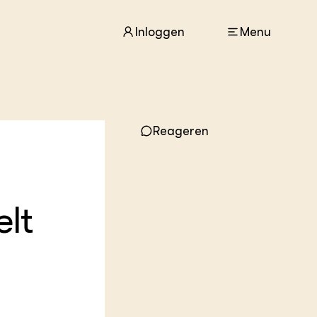
Inloggen
Menu
ACTUEEL
Reageren
Nieuws
Agenda
Dossiers
Columns & Blogs
elt
ZIE OOK
In de regio
Projecten
Lectoraten
Practoraten
Vakbladen