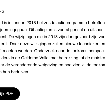
houderij
er
ING
beheer
l Innovatieloket
d is in januari 2018 het zesde actieprogramma betreffe
erij
w
lijnen ingegaan. Dit actieplan is vooral gericht op uitspoe
s
 mest. De wijzigingen die in 2018 zijn doorgevoerd zijn voo
zorging
teelt. Door deze wijzigingen zullen nieuwe technieken 
andvogels
t moeten worden. Onderzoek naar de toekomstperspect
nctionele landbouw
elzijnsweb
ers in de Gelderse Vallei met betrekking tot de maïstee
 en Aquacultuur
naar de veranderende wetgeving en hoe zien zij de toeko
Book
p hun bedrijven.
uw
Natuurinclusief,
d economy
tief & Biologisch
ijk PDF
tor
al Aanpakken