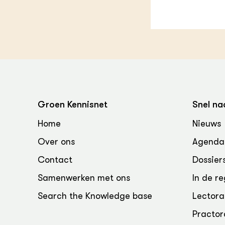
Groen, 
EURCAW
Varkens
Groenpac
Technol
Groen, 
klimaat
CoE Gr
Groen Kennisnet
Snel na
Invasiev
Home
Nieuws
Over ons
Agenda
Plantaa
bronnen
Contact
Dossier
Samenwerken met ons
In de re
Genetisc
landbou
Search the Knowledge base
Lectora
Practor