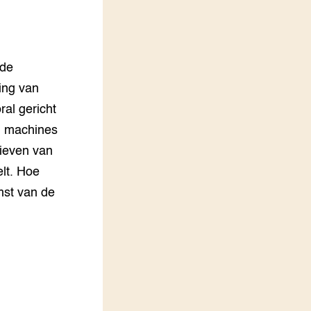
LEREN
Wiki Groen Kennisnet
nde
GROEN KENNISNET
Over ons
ling van
Contact
ral gericht
en machines
ENGLISH
ieven van
Search the Knowledge base
lt. Hoe
mst van de