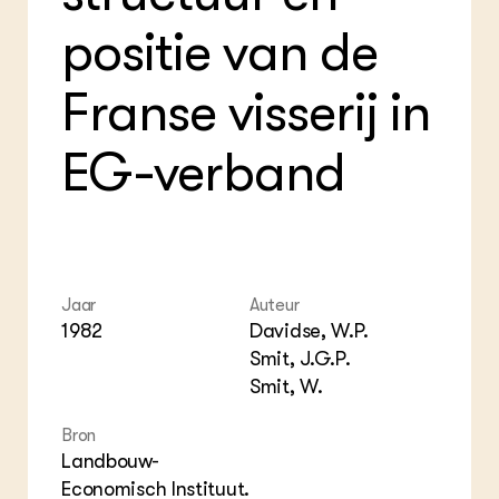
Foo
Int
ZIE OOK
Gro
EU
positie van de
In de regio
Var
Gro
Projecten
Gro
Co
Lectoraten
Franse visserij in
Inv
Practoraten
Pla
Vakbladen
Gen
EG-verband
LEREN
Wiki Groen Kennisnet
GROEN KENNISNET
Over ons
Jaar
Auteur
1982
Davidse, W.P.
Contact
Smit, J.G.P.
Smit, W.
ENGLISH
Search the Knowledge base
Bron
Landbouw-
Economisch Instituut.