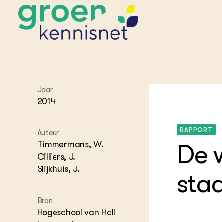
STARTPAGINA'S
Jaar
Beroepspraktijk
2014
Onderwijs,
Glastui
Leermid
Project
Onderzoek &
Researc
Advies
RAPPORT
Hippisch
Projectr
Auteur
Onze partners
Hydroth
Timmermans, W.
De 
Pluimve
Agraris
Cilliers, J.
bedrijfs
Praktijk
Slijkhuis, J.
Varkens
sta
Bollente
Praktijk
het gro
Nationa
Bron
Hovenie
Agraris
groenvo
Hogeschool van Hall
Experim
Kennis 