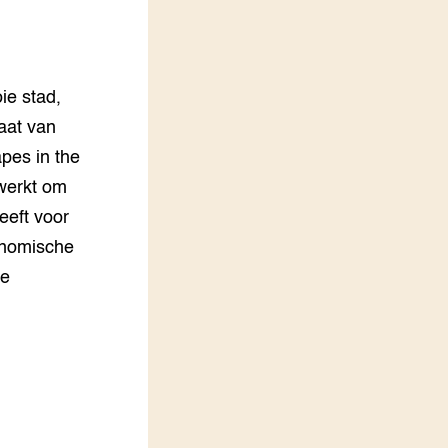
LEREN
Wiki Groen Kennisnet
ie stad,
GROEN KENNISNET
Over ons
aat van
Contact
apes in the
werkt om
ENGLISH
eeft voor
Search the Knowledge base
onomische
te