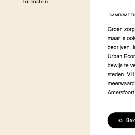
Larenstein
Melkvee
DierVizi
SAMENVATT
Terrein
Nationaa
Groen zorg
Veehoud
Tuinbou
maar is ook
Biokenni
bedrijven. 
Dierver
Urban Econ
Boerenl
bewijs te 
Multifu
Dierenw
steden. VH
Visserij
meerwaarde
EU-Farm
Amersfoort 
Akkerbo
Portaal 
Biobase
Regenera
Bek
Foodsec
Integra