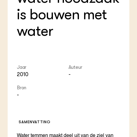
Foo
Int
ZIE OOK
Gro
EU
is bouwen met
In de regio
Var
Gro
Projecten
Gro
Co
Lectoraten
water
Inv
Practoraten
Pla
Vakbladen
Gen
LEREN
Wiki Groen Kennisnet
Jaar
Auteur
2010
-
GROEN KENNISNET
Over ons
Bron
Contact
-
ENGLISH
Search the Knowledge base
SAMENVATTING
Water temmen maakt deel uit van de ziel van