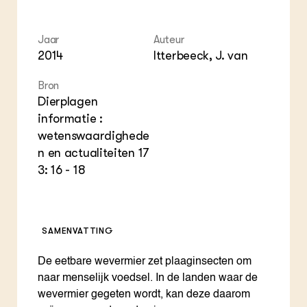
Foo
Int
ZIE OOK
Gro
EU
In de regio
Var
Gro
Jaar
Auteur
Projecten
Gro
Co
2014
Itterbeeck, J. van
Lectoraten
Inv
Practoraten
Pla
Bron
Vakbladen
Gen
Dierplagen
informatie :
LEREN
wetenswaardighede
Wiki Groen Kennisnet
n en actualiteiten 17
3: 16 - 18
GROEN KENNISNET
Over ons
Contact
SAMENVATTING
ENGLISH
Search the Knowledge base
De eetbare wevermier zet plaaginsecten om
naar menselijk voedsel. In de landen waar de
wevermier gegeten wordt, kan deze daarom