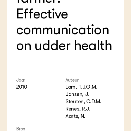
Foo
Int
ZIE OOK
Gro
EU
Effective
In de regio
Var
Gro
Projecten
Gro
Co
Lectoraten
communication
Inv
Practoraten
Pla
Vakbladen
Gen
on udder health
LEREN
Wiki Groen Kennisnet
GROEN KENNISNET
Jaar
Auteur
Over ons
2010
Lam, T.J.G.M.
Contact
Jansen, J.
Steuten, C.D.M.
ENGLISH
Renes, R.J.
Search the Knowledge base
Aarts, N.
Bron