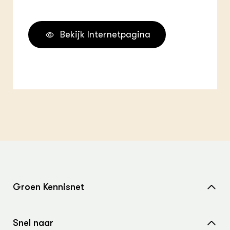
Bekijk Internetpagina
Groen Kennisnet
Home
Snel naar
Over ons