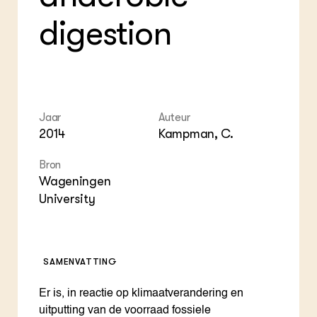
Foo
Int
ZIE OOK
digestion
Gro
EU
In de regio
Var
Gro
Projecten
Gro
Co
Lectoraten
Inv
Practoraten
Pla
Vakbladen
Gen
Jaar
Auteur
2014
Kampman, C.
LEREN
Wiki Groen Kennisnet
Bron
Wageningen
GROEN KENNISNET
University
Over ons
Contact
ENGLISH
SAMENVATTING
Search the Knowledge base
Er is, in reactie op klimaatverandering en
uitputting van de voorraad fossiele