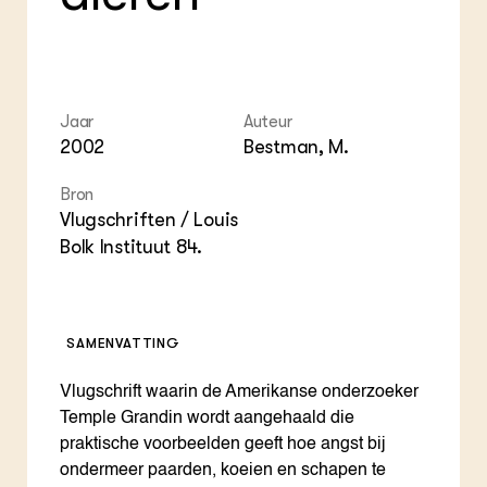
ZIE OOK
Gro
EU
In de regio
Var
Gro
Projecten
Gro
Co
Lectoraten
Inv
Practoraten
Jaar
Auteur
Pla
Vakbladen
Gen
2002
Bestman, M.
LEREN
Bron
Wiki Groen Kennisnet
Vlugschriften / Louis
Bolk Instituut 84.
GROEN KENNISNET
Over ons
Contact
SAMENVATTING
ENGLISH
Vlugschrift waarin de Amerikanse onderzoeker
Search the Knowledge base
Temple Grandin wordt aangehaald die
praktische voorbeelden geeft hoe angst bij
ondermeer paarden, koeien en schapen te