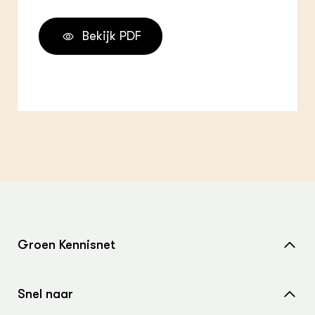
Bekijk PDF
Groen Kennisnet
Home
Snel naar
Over ons