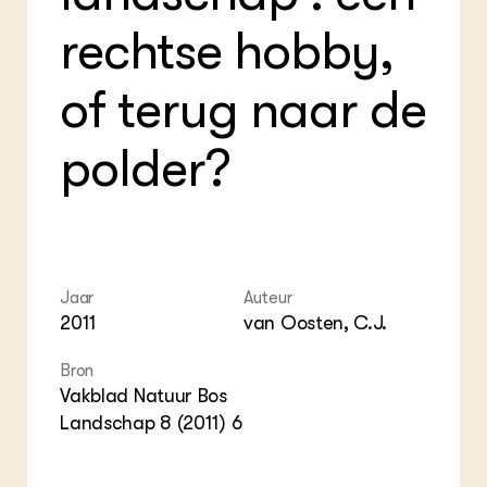
Foo
Int
ZIE OOK
Gro
EU
rechtse hobby,
In de regio
Var
Gro
Projecten
Gro
Co
of terug naar de
Lectoraten
Inv
Practoraten
Pla
Vakbladen
polder?
Gen
LEREN
Wiki Groen Kennisnet
GROEN KENNISNET
Jaar
Auteur
Over ons
2011
van Oosten, C.J.
Contact
Bron
ENGLISH
Vakblad Natuur Bos
Search the Knowledge base
Landschap 8 (2011) 6