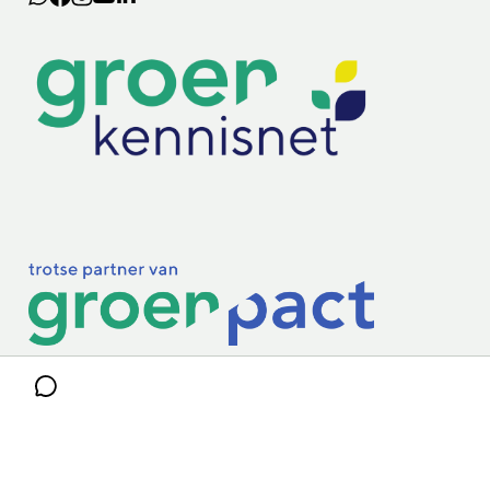
Lectoraten
Practoraten
Vakbladen
Privacy & Cookies
Disclaimer
Mijn cookiegegevens