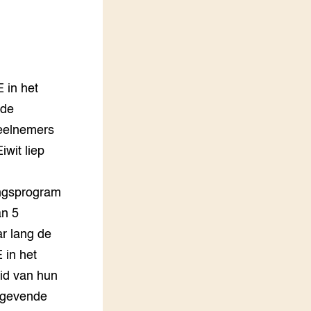
LEREN
Wiki Groen Kennisnet
GROEN KENNISNET
Over ons
 in het
Contact
 de
deelnemers
ENGLISH
iwit liep
Search the Knowledge base
ngsprogram
an 5
ar lang de
 in het
id van hun
kgevende