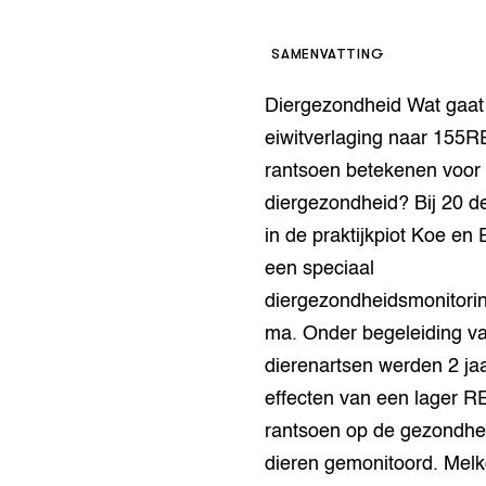
op Maat projecten
houderij
er
SAMENVATTING
beheer
l Innovatieloket
Diergezondheid Wat gaat
erij
w
eiwitverlaging naar 155RE
s
rantsoen betekenen voor
zorging
diergezondheid? Bij 20 
andvogels
in de praktijkpiot Koe en E
nctionele landbouw
een speciaal
elzijnsweb
 en Aquacultuur
diergezondheidsmonitori
Book
ma. Onder begeleiding v
uw
dierenartsen werden 2 ja
Natuurinclusief,
d economy
tief & Biologisch
effecten van een lager RE
rantsoen op de gezondhe
tor
al Aanpakken
dieren gemonitoord. Mel