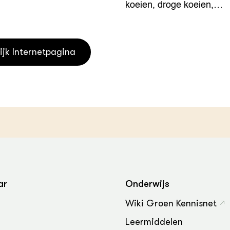
koeien, droge koeien,…
grond en infra
-Pigs
houderij
t Digitalisering &
ogie
ijk Internetpagina
welbevinden en
adaptatie
oen
e exoten
rdige genetische
ar
Onderwijs
he diversiteit
whuisdieren
Wiki Groen Kennisnet
Leermiddelen