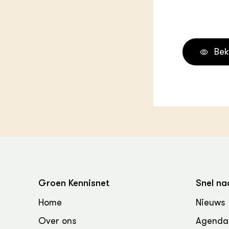
Groen, 
EURCAW
Varkens
Groenpac
Technol
Bek
Groen, 
klimaat
CoE Gr
Invasiev
Plantaa
bronnen
Groen Kennisnet
Snel na
Genetisc
landbou
Home
Nieuws
Over ons
Agenda