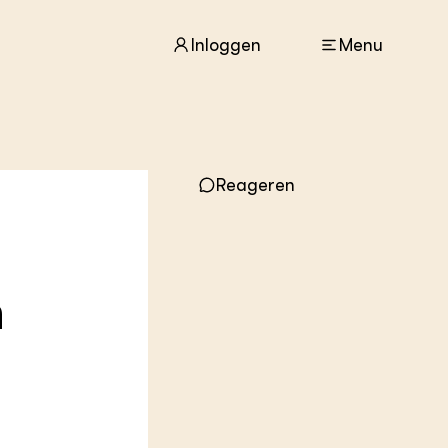
Inloggen
Menu
ACTUEEL
Reageren
Nieuws
Agenda
Dossiers
Columns & Blogs
n
ZIE OOK
In de regio
Projecten
Lectoraten
Practoraten
Vakbladen