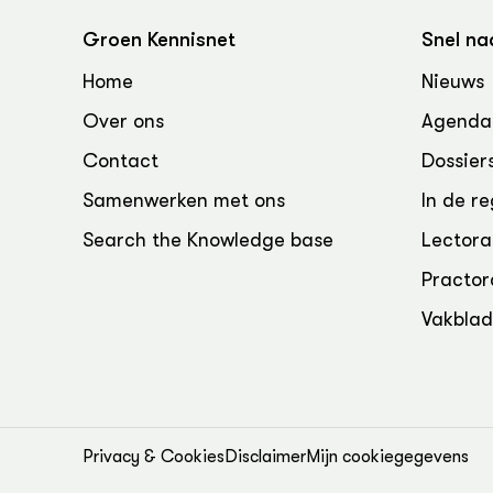
Groen, 
EURCAW
Groen Kennisnet
Snel na
Varkens
Groenpac
Home
Nieuws
Technol
Over ons
Agenda
Groen, 
klimaat
Contact
Dossier
Samenwerken met ons
In de re
CoE Gr
Search the Knowledge base
Lectora
Invasiev
Practor
Plantaa
Vakbla
bronnen
Genetisc
landbou
Privacy & Cookies
Disclaimer
Mijn cookiegegevens