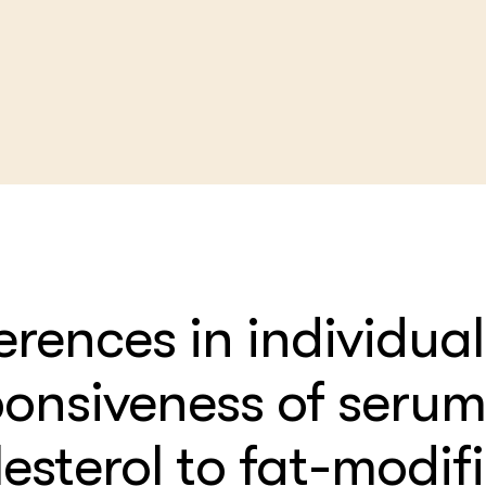
nbouw
delen
en Wageningen Plant
h
egelingen
eek
erences in individual
ehouderij
che
advisering
 Netwerk
houderij
ponsiveness of seru
elt
gericht onderzoek in
ene onderwijs
al Platform
r en
esterol to fat-modif
che
orziening
enteerlocaties
op Maat projecten