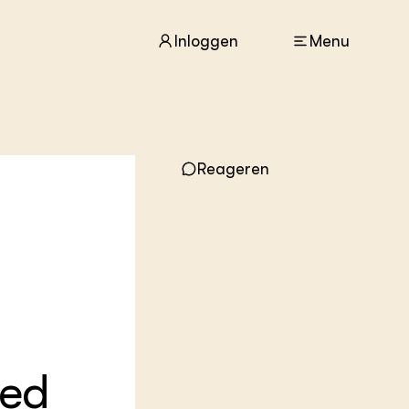
Inloggen
Menu
ACTUEEL
Nieuws
Reageren
Agenda
Dossiers
Columns & Blogs
ZIE OOK
In de regio
Projecten
m
Lectoraten
Practoraten
ied
Vakbladen