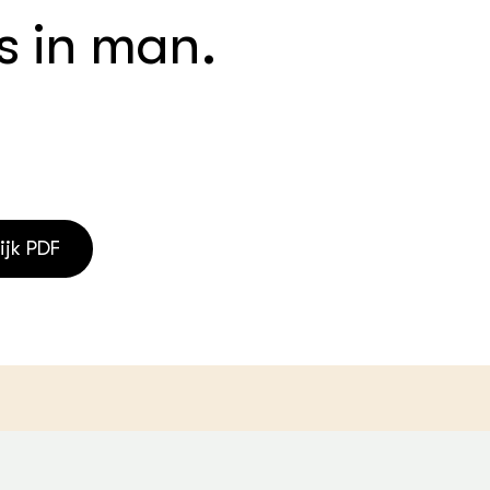
s in man.
houderij
er
beheer
l Innovatieloket
erij
w
s
zorging
andvogels
nctionele landbouw
ijk PDF
elzijnsweb
 en Aquacultuur
Book
uw
Natuurinclusief,
d economy
tief & Biologisch
tor
al Aanpakken