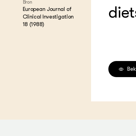
Bron
diet
Melkvee
European Journal of
DierVizi
Clinical Investigation
Terrein
18 (1988)
Nationaa
Veehoud
Tuinbou
Biokenni
Dierver
Boerenl
Multifu
Bek
Dierenw
Visserij
EU-Farm
Akkerbo
Portaal 
Biobase
Regenera
Foodsec
Integra