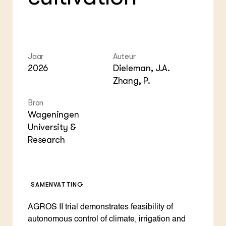
ZIE OOK
Gro
EU
In de regio
Var
Gro
Projecten
Gro
Co
Lectoraten
Inv
Practoraten
Jaar
Auteur
Pla
Vakbladen
Gen
2026
Dieleman, J.A.
Zhang, P.
LEREN
Wiki Groen Kennisnet
Bron
Wageningen
University &
GROEN KENNISNET
Over ons
Research
Contact
ENGLISH
SAMENVATTING
Search the Knowledge base
AGROS II trial demonstrates feasibility of
autonomous control of climate, irrigation and