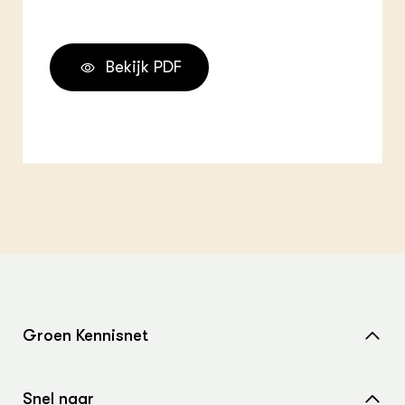
Bekijk PDF
Groen Kennisnet
Home
Snel naar
Over ons