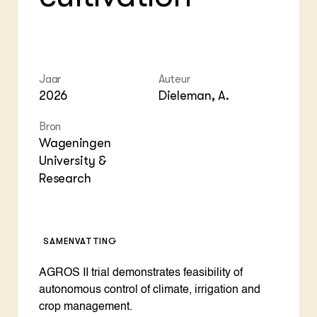
ZIE OOK
Gro
EU
In de regio
Var
Gro
Projecten
Gro
Co
Lectoraten
Inv
Practoraten
Pla
Jaar
Auteur
Vakbladen
Gen
2026
Dieleman, A.
LEREN
Bron
Wiki Groen Kennisnet
Wageningen
University &
GROEN KENNISNET
Research
Over ons
Contact
SAMENVATTING
ENGLISH
Search the Knowledge base
AGROS II trial demonstrates feasibility of
autonomous control of climate, irrigation and
crop management.