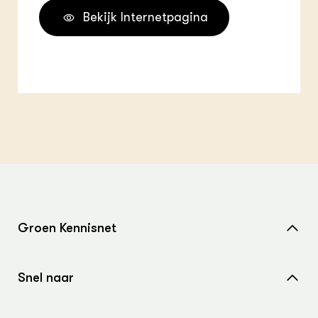
Bekijk Internetpagina
Groen Kennisnet
Home
Snel naar
Over ons
Nieuws
Contact