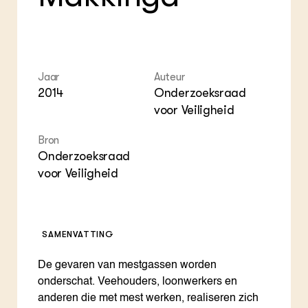
Foo
Int
ZIE OOK
Gro
EU
In de regio
Var
Gro
Projecten
Gro
Co
Lectoraten
Inv
Practoraten
Jaar
Auteur
Pla
Vakbladen
2014
Onderzoeksraad
Gen
voor Veiligheid
LEREN
Wiki Groen Kennisnet
Bron
Onderzoeksraad
voor Veiligheid
GROEN KENNISNET
Over ons
Contact
SAMENVATTING
ENGLISH
Search the Knowledge base
De gevaren van mestgassen worden
onderschat. Veehouders, loonwerkers en
anderen die met mest werken, realiseren zich