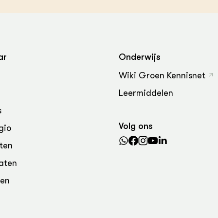
grond en infra
-Pigs
houderij
t Digitalisering &
ogie
ar
Onderwijs
welbevinden en
adaptatie
Wiki Groen Kennisnet
Leermiddelen
oen
s
e exoten
Volg ons
gio
rdige genetische
ten
aten
he diversiteit
den
whuisdieren