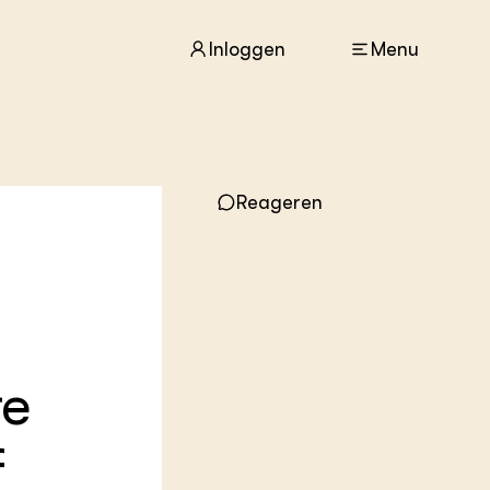
Inloggen
Menu
ACTUEEL
Reageren
Nieuws
Agenda
Dossiers
Columns & Blogs
ZIE OOK
In de regio
re
Projecten
Lectoraten
Practoraten
f
Vakbladen