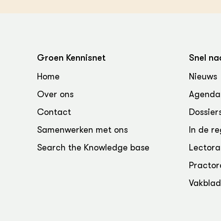
Groen, 
EURCAW
Varkens
Groenpac
Technol
Groen Kennisnet
Snel na
Groen, 
klimaat
Home
Nieuws
Over ons
Agenda
CoE Gr
Contact
Dossier
Invasiev
Samenwerken met ons
In de re
Plantaa
Search the Knowledge base
Lectora
bronnen
Practor
Genetisc
Vakbla
landbou