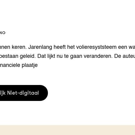
houderij
er
beheer
l Innovatieloket
erij
ING
w
s
nen keren. Jarenlang heeft het volieresyststeem een wa
zorging
estaan geleid. Dat lijkt nu te gaan veranderen. De aute
andvogels
nctionele landbouw
inanciele plaatje
elzijnsweb
 en Aquacultuur
Book
ijk Niet-digitaal
uw
Natuurinclusief,
d economy
tief & Biologisch
tor
al Aanpakken