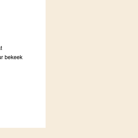
LEREN
Wiki Groen Kennisnet
GROEN KENNISNET
Over ons
Contact
t
ur bekeek
ENGLISH
Search the Knowledge base