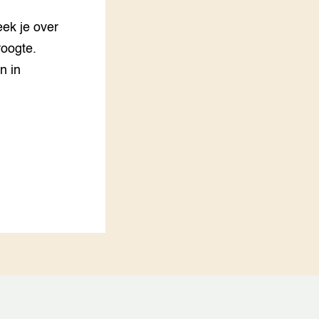
LEREN
ek je over
Wiki Groen Kennisnet
roogte.
n in
GROEN KENNISNET
Over ons
Contact
ENGLISH
Search the Knowledge base