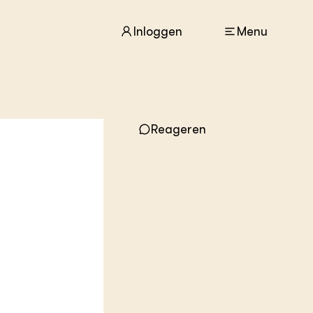
Inloggen
Menu
ACTUEEL
Nieuws
Reageren
Agenda
Dossiers
Columns & Blogs
ZIE OOK
In de regio
Projecten
Lectoraten
Practoraten
Vakbladen