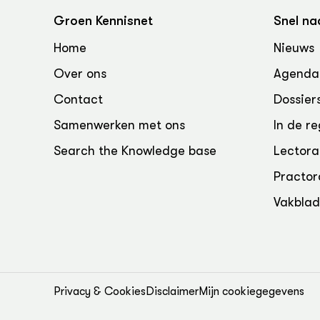
Groen, 
EURCAW
Groen Kennisnet
Snel na
Varkens
Groenpac
Home
Nieuws
Technol
Over ons
Agenda
Groen, 
Contact
Dossier
klimaat
Samenwerken met ons
In de re
CoE Gr
Search the Knowledge base
Lectora
Invasiev
Practor
Vakbla
Plantaa
bronnen
Genetisc
landbou
Privacy & Cookies
Disclaimer
Mijn cookiegegevens