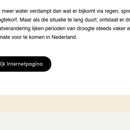
houderij
er
 meer water verdampt dan wat er bijkomt via regen, spre
gtekort. Maar als die situatie te lang duurt, ontstaat er d
beheer
l Innovatieloket
tverandering lijken perioden van droogte steeds vaker e
erij
w
mate voor te komen in Nederland.
s
zorging
andvogels
nctionele landbouw
ijk Internetpagina
elzijnsweb
 en Aquacultuur
Book
uw
Natuurinclusief,
d economy
tief & Biologisch
tor
al Aanpakken