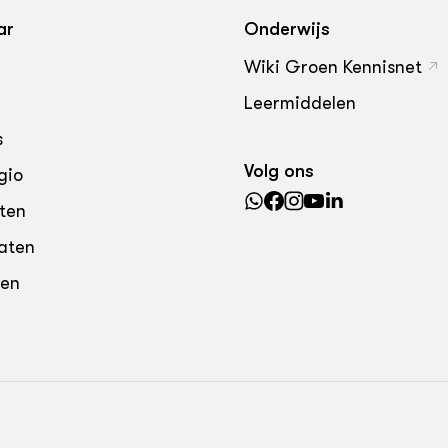
grond en infra
-Pigs
ar
Onderwijs
houderij
t Digitalisering &
Wiki Groen Kennisnet
ogie
Leermiddelen
welbevinden en
s
adaptatie
Volg ons
gio
oen
ten
e exoten
aten
den
rdige genetische
he diversiteit
whuisdieren