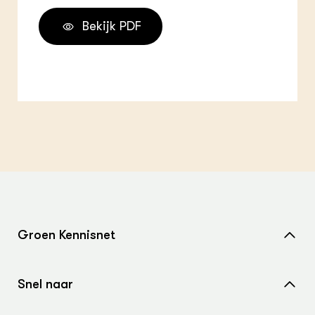
Bekijk PDF
Groen Kennisnet
Home
Snel naar
Over ons
Nieuws
Contact