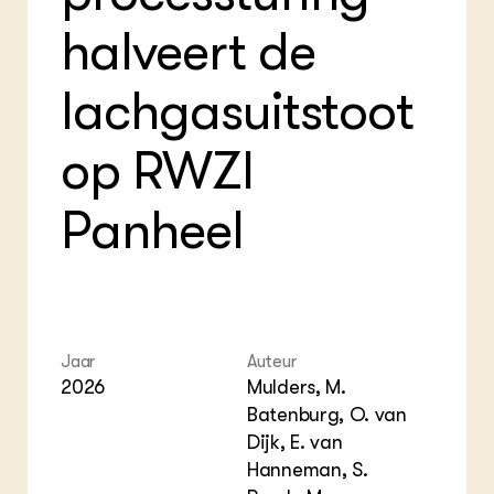
Foo
Int
ZIE OOK
Gro
EU
halveert de
In de regio
Var
Gro
Projecten
Gro
lachgasuitstoot
Co
Lectoraten
Inv
Practoraten
Pla
Vakbladen
op RWZI
Gen
LEREN
Panheel
Wiki Groen Kennisnet
GROEN KENNISNET
Over ons
Contact
Jaar
Auteur
2026
Mulders, M.
ENGLISH
Batenburg, O. van
Search the Knowledge base
Dijk, E. van
Hanneman, S.