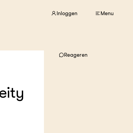
Inloggen
Menu
ACTUEEL
Nieuws
Reageren
Agenda
Dossiers
Columns & Blogs
eity
ZIE OOK
In de regio
Projecten
Lectoraten
Practoraten
Vakbladen