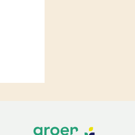
LEREN
Wiki Groen Kennisnet
GROEN KENNISNET
Over ons
Contact
ENGLISH
Search the Knowledge base