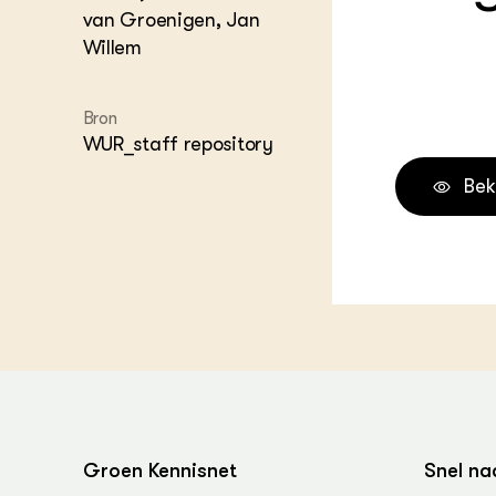
van Groenigen, Jan
Melkvee
DierVizi
Willem
Terrein
Nationaa
Veehoud
Bron
Tuinbou
WUR_staff repository
Biokenni
Dierver
Bek
Boerenl
Multifu
Dierenw
Visserij
EU-Farm
Akkerbo
Portaal 
Biobase
Regenera
Foodsec
Integra
Groen Kennisnet
Snel na