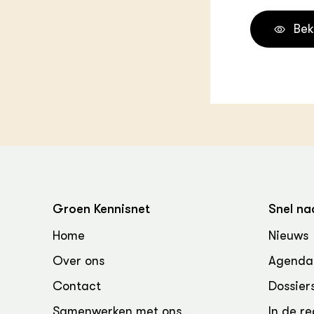
Groen, 
EURCAW
Bek
Varkens
Groenpac
Technol
Groen, 
klimaat
CoE Gr
Invasiev
Plantaa
Groen Kennisnet
Snel na
bronnen
Home
Nieuws
Genetisc
Over ons
Agenda
landbou
Contact
Dossier
Samenwerken met ons
In de re