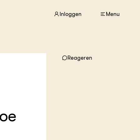
Inloggen
Menu
ACTUEEL
Reageren
Nieuws
Agenda
Dossiers
Columns & Blogs
ZIE OOK
In de regio
toe
Projecten
Lectoraten
Practoraten
Vakbladen