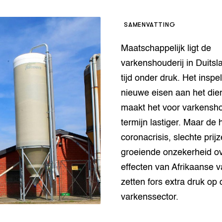
op Maat projecten
houderij
er
SAMENVATTING
beheer
l Innovatieloket
Maatschappelijk ligt de
erij
w
varkenshouderij in Duitsl
s
tijd onder druk. Het inspe
zorging
nieuwe eisen aan het die
andvogels
maakt het voor varkensh
nctionele landbouw
termijn lastiger. Maar de 
elzijnsweb
 en Aquacultuur
coronacrisis, slechte prij
Book
groeiende onzekerheid o
uw
effecten van Afrikaanse 
Natuurinclusief,
d economy
tief & Biologisch
zetten fors extra druk op 
varkenssector.
tor
al Aanpakken