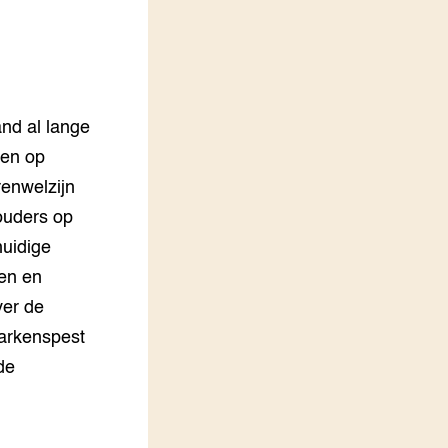
LEREN
Wiki Groen Kennisnet
GROEN KENNISNET
Over ons
and al lange
Contact
len op
renwelzijn
ENGLISH
ouders op
Search the Knowledge base
huidige
zen en
ver de
varkenspest
de