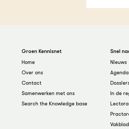
Groen, 
EURCAW
Varkens
Groenpac
Technol
Groen, 
klimaat
Groen Kennisnet
Snel na
CoE Gr
Home
Nieuws
Invasiev
Over ons
Agenda
Contact
Dossier
Plantaa
bronnen
Samenwerken met ons
In de re
Genetisc
Search the Knowledge base
Lectora
landbou
Practor
Vakbla