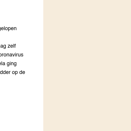
LEREN
Wiki Groen Kennisnet
gelopen
GROEN KENNISNET
Over ons
Contact
ag zelf
oronavirus
ENGLISH
Search the Knowledge base
la ging
odder op de