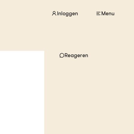
Inloggen
Menu
ACTUEEL
Reageren
Nieuws
Agenda
Dossiers
Columns & Blogs
ZIE OOK
In de regio
Projecten
Lectoraten
Practoraten
Vakbladen