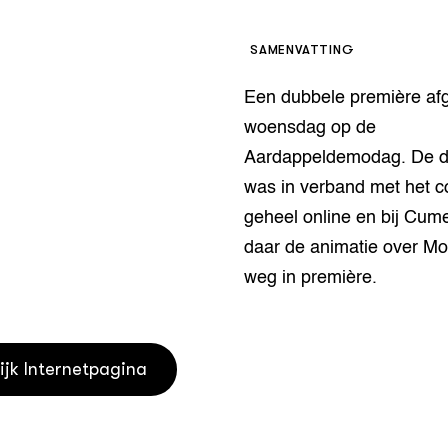
houderij
er
SAMENVATTING
beheer
l Innovatieloket
Een dubbele première af
erij
w
woensdag op de
s
Aardappeldemodag. De d
zorging
was in verband met het c
andvogels
nctionele landbouw
geheel online en bij Cume
elzijnsweb
daar de animatie over M
 en Aquacultuur
weg in première.
Book
uw
Natuurinclusief,
d economy
tief & Biologisch
ijk Internetpagina
tor
al Aanpakken