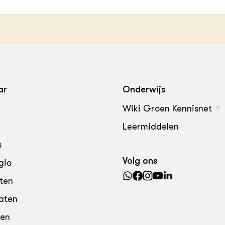
grond en infra
-Pigs
houderij
t Digitalisering &
ogie
welbevinden en
adaptatie
ar
Onderwijs
oen
Wiki Groen Kennisnet
e exoten
Leermiddelen
s
rdige genetische
Volg ons
gio
he diversiteit
ten
whuisdieren
aten
den