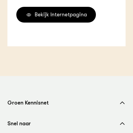
Bekijk Internetpagina
Groen Kennisnet
Home
Snel naar
Over ons