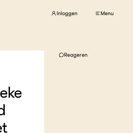
Inloggen
Menu
ACTUEEL
Reageren
Nieuws
Agenda
Dossiers
Columns & Blogs
eke
ZIE OOK
In de regio
d
Projecten
Lectoraten
Practoraten
et
Vakbladen