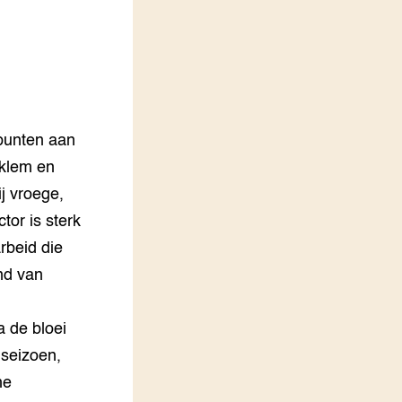
LEREN
Wiki Groen Kennisnet
GROEN KENNISNET
Over ons
Contact
punten aan
dsklem en
ENGLISH
ij vroege,
Search the Knowledge base
tor is sterk
rbeid die
nd van
a de bloei
 seizoen,
me