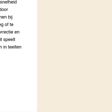
jsnelheid
door
en bij
g of te
rrectie en
it speelt
n in teelten