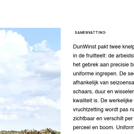
op Maat projecten
houderij
er
beheer
l Innovatieloket
SAMENVATTING
erij
w
DunWinst pakt twee knel
s
zorging
in de fruitteelt: de arbei
andvogels
het gebrek aan precisie b
nctionele landbouw
uniforme ingrepen. De sec
elzijnsweb
 en Aquacultuur
afhankelijk van seizoensa
Book
schaars, duur en wissele
uw
kwaliteit is. De werkelijke
Natuurinclusief,
vruchtzetting wordt pas n
d economy
tief & Biologisch
zichtbaar en verschilt per
tor
al Aanpakken
perceel en boom. Unifor