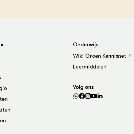
ar
Onderwijs
Wiki Groen Kennisnet
Leermiddelen
s
Volg ons
gio
ten
aten
den