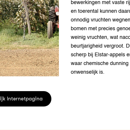
bewerkingen met vaste ri
grond en infra
-Pigs
en toerental kunnen daar
houderij
t Digitalisering &
onnodig vruchten wegnem
ogie
bomen met precies genoe
weinig vruchten, wat naco
welbevinden en
adaptatie
beurtjarigheid vergroot. D
scherp bij Elstar-appels e
oen
waar chemische dunning
e exoten
onwenselijk is.
rdige genetische
ijk Internetpagina
he diversiteit
whuisdieren