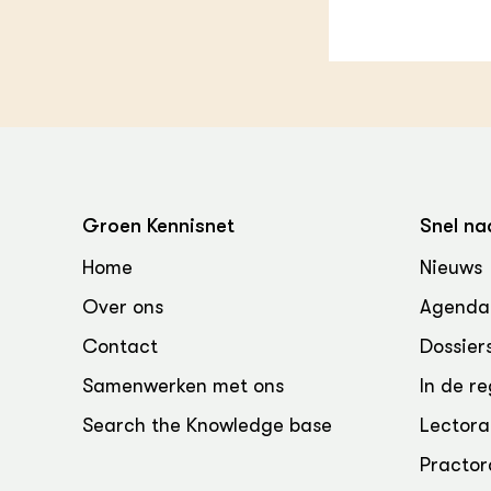
Groen, 
EURCAW
Varkens
Groenpac
Technol
Groen, 
klimaat
CoE Gr
Groen Kennisnet
Snel na
Invasiev
Home
Nieuws
Over ons
Agenda
Plantaa
bronnen
Contact
Dossier
Samenwerken met ons
In de re
Genetisc
landbou
Search the Knowledge base
Lectora
Practor