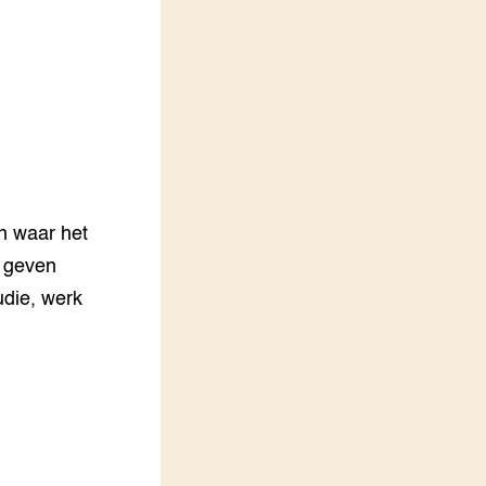
LEREN
Wiki Groen Kennisnet
GROEN KENNISNET
Over ons
Contact
ENGLISH
n waar het
Search the Knowledge base
e geven
udie, werk