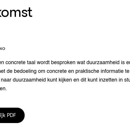
komst
houderij
er
beheer
l Innovatieloket
erij
w
s
ING
zorging
andvogels
 en concrete taal wordt besproken wat duurzaamheid is e
nctionele landbouw
met de bedoeling om concrete en praktische informatie t
elzijnsweb
 en Aquacultuur
 naar duurzaamheid kunt kijken en dit kunt inzetten in st
Book
en.
uw
Natuurinclusief,
d economy
tief & Biologisch
ijk PDF
tor
al Aanpakken