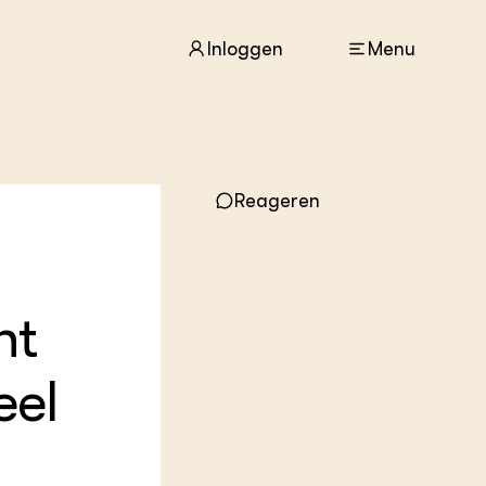
Inloggen
Menu
ACTUEEL
Reageren
Nieuws
Agenda
Dossiers
Columns & Blogs
ht
ZIE OOK
In de regio
eel
Projecten
Lectoraten
Practoraten
Vakbladen