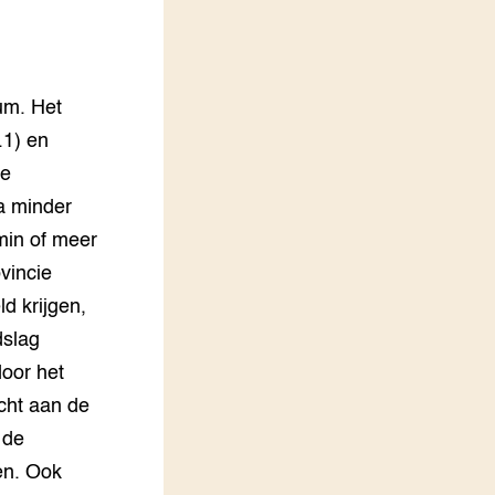
LEREN
Wiki Groen Kennisnet
um. Het
GROEN KENNISNET
Over ons
.1) en
Contact
de
a minder
ENGLISH
min of meer
Search the Knowledge base
vincie
d krijgen,
dslag
door het
cht aan de
 de
en. Ook