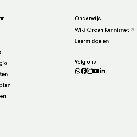
ar
Onderwijs
Wiki Groen Kennisnet
Leermiddelen
s
Volg ons
gio
ten
aten
den