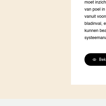
moet inzich
Groen, 
EURCAW
van poel in
Varkens
Groenpac
vanuit voor
Technol
bladinval, 
kunnen bea
Groen, 
klimaat
systeemanal
CoE Gr
Invasiev
Bek
Plantaa
bronnen
Genetisc
landbou