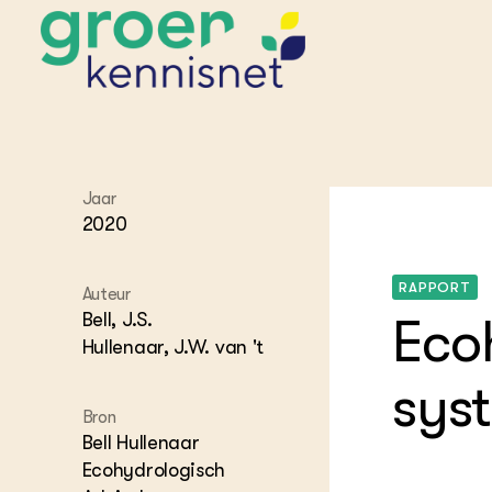
STARTPAGINA'S
Jaar
Beroepspraktijk
2020
Onderwijs,
Glastui
Leermid
Project
Onderzoek &
Researc
Advies
RAPPORT
Auteur
Hippisch
Projectr
Onze partners
Hydroth
Bell, J.S.
Eco
Hullenaar, J.W. van 't
Pluimve
Agraris
bedrijfs
Praktijk
sys
Varkens
Bollente
Bron
Praktijk
Bell Hullenaar
het gro
Nationa
Hovenie
Agraris
Ecohydrologisch
groenvo
Experim