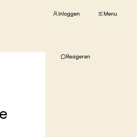
Inloggen
Menu
ACTUEEL
Reageren
Nieuws
Agenda
Dossiers
Columns & Blogs
ZIE OOK
In de regio
e
Projecten
Lectoraten
Practoraten
Vakbladen