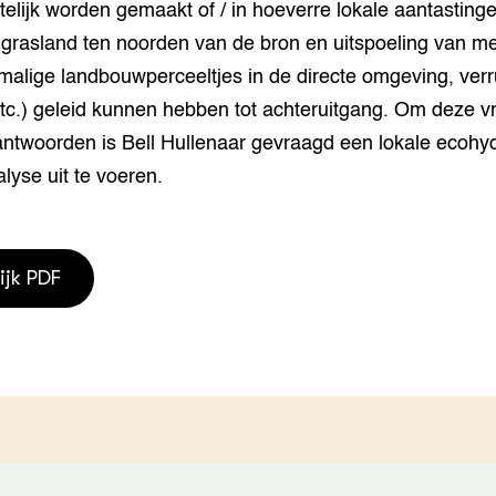
telijk worden gemaakt of / in hoeverre lokale aantasting
grond en infra
-Pigs
 grasland ten noorden van de bron en uitspoeling van me
houderij
t Digitalisering &
malige landbouwperceeltjes in de directe omgeving, verr
ogie
etc.) geleid kunnen hebben tot achteruitgang. Om deze v
ntwoorden is Bell Hullenaar gevraagd een lokale ecohy
welbevinden en
adaptatie
yse uit te voeren.
oen
e exoten
ijk PDF
rdige genetische
he diversiteit
whuisdieren